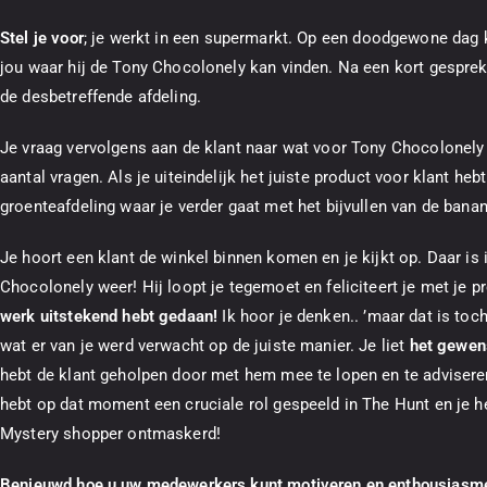
Stel je voor
; je werkt in een supermarkt. Op een doodgewone dag 
jou waar hij de Tony Chocolonely kan vinden. Na een kort gesprek
de desbetreffende afdeling.
Je vraag vervolgens aan de klant naar wat voor Tony Chocolonely h
aantal vragen. Als je uiteindelijk het juiste product voor klant he
groenteafdeling waar je verder gaat met het bijvullen van de bana
Je hoort een klant de winkel binnen komen en je kijkt op. Daar is
Chocolonely weer! Hij loopt je tegemoet en feliciteert je met je
werk uitstekend hebt gedaan!
Ik hoor je denken.. ’maar dat is toc
wat er van je werd verwacht op de juiste manier. Je liet
het gewen
hebt de klant geholpen door met hem mee te lopen en te adviseren 
hebt op dat moment een cruciale rol gespeeld in The Hunt en je h
Mystery shopper ontmaskerd!
Benieuwd hoe u uw medewerkers kunt motiveren en enthousiasmer