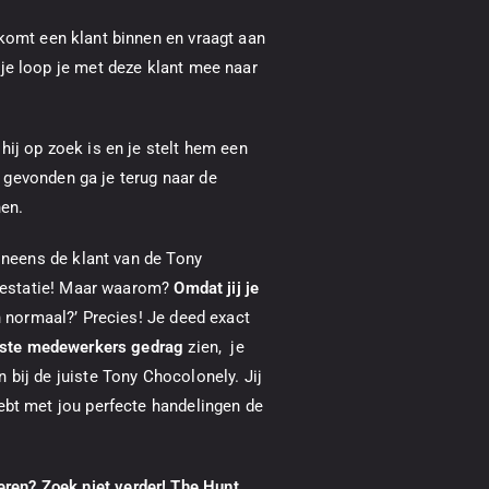
komt een klant binnen en vraagt aan
je loop je met deze klant mee naar
ij op zoek is en je stelt hem een
bt gevonden ga je terug naar de
nen.
 ineens de klant van de Tony
 prestatie! Maar waarom?
Omdat jij je
h normaal?’ Precies! Je deed exact
ste medewerkers gedrag
zien, je
bij de juiste Tony Chocolonely. Jij
ebt met jou perfecte handelingen de
en? Zoek niet verder! The Hunt