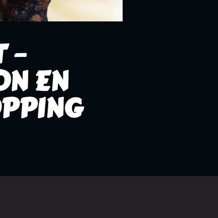
 –
ON EN
OPPING